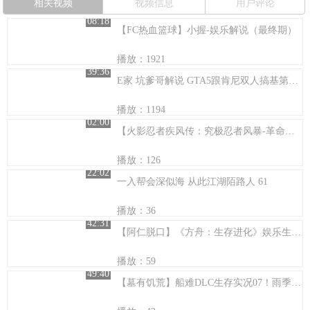
相关视频
视频信息
用户评论
08:18
【FC热血篮球】小握-娱乐解说（最终期）
播放：1921
39:36
E家 坑爹哥解说 GTA5跟肯尼双人搞基第四期坑爹哥花式开飞机机场秀五星
播放：1194
02:00
【火影忍者疾风传：究极忍者风暴-革命】全人物终极忍术动画
播放：126
22:02
一入帮会深似海 从此江湖陌路人 61
播放：36
42:31
【阿仁脱口】《方舟：生存进化》娱乐生存【2】建一个豪华茅厕~
播放：59
49:40
【墓有饥荒】船难DLC生存实况07！雨季来临！