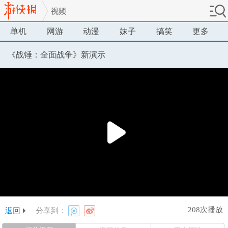
视频
单机
网游
动漫
妹子
搞笑
更多
《战锤：全面战争》新演示
208次播放
返回
分享到：