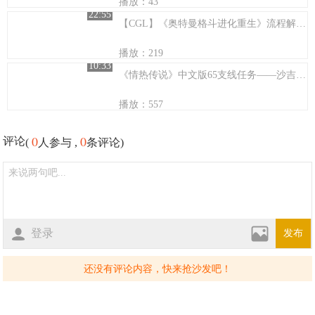
播放：43
22:55
【CGL】《奥特曼格斗进化重生》流程解说第十三期{完结}
播放：219
10:33
《情热传说》中文版65支线任务——沙吉的努力
播放：557
0
0
评论
(
人参与 ,
条评论)
登录
发布
还没有评论内容，快来抢沙发吧！