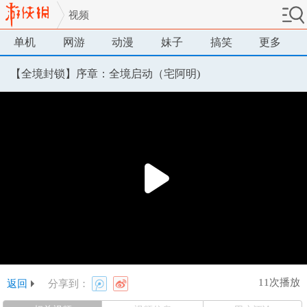
视频
单机
网游
动漫
妹子
搞笑
更多
【全境封锁】序章：全境启动（宅阿明)
11次播放
返回
分享到：