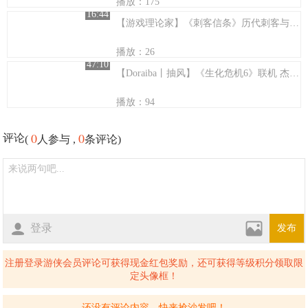
播放：175
16:44
【游戏理论家】《刺客信条》历代刺客与育碧其他游戏角色的联系【ACG字幕组】
播放：26
47:10
【Doraiba丨抽风】《生化危机6》联机 杰克篇第五章 完结
播放：94
0
0
评论
(
人参与 ,
条评论)
登录
发布
注册登录游侠会员评论可获得现金红包奖励，还可获得等级积分领取限
定头像框！
还没有评论内容，快来抢沙发吧！