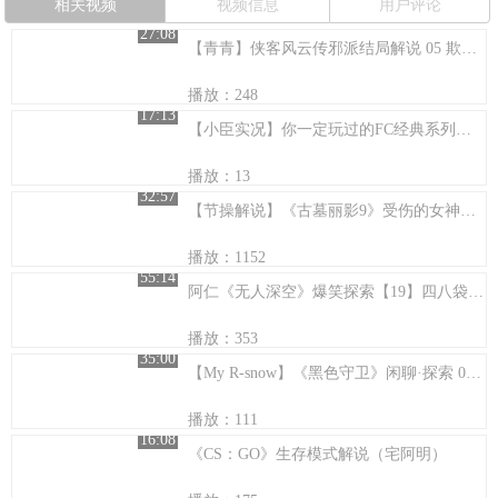
相关视频
视频信息
用户评论
27:08
【青青】侠客风云传邪派结局解说 05 欺师灭祖 ，披荆斩棘
播放：248
17:13
【小臣实况】你一定玩过的FC经典系列游戏-六一儿童节特期
播放：13
32:57
【节操解说】《古墓丽影9》受伤的女神更凶猛！
播放：1152
55:14
阿仁《无人深空》爆笑探索【19】四八袋长老~
播放：353
35:00
【My R-snow】《黑色守卫》闲聊·探索 02 尼萨
播放：111
16:08
《CS：GO》生存模式解说（宅阿明）