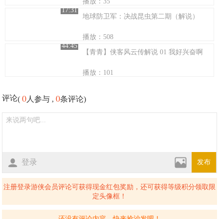
播放：35
17:31
地球防卫军：决战昆虫第二期（解说）
播放：508
44:45
【青青】侠客风云传解说 01 我好兴奋啊
播放：101
0
0
评论
(
人参与 ,
条评论)
登录
发布
注册登录游侠会员评论可获得现金红包奖励，还可获得等级积分领取限
定头像框！
还没有评论内容，快来抢沙发吧！