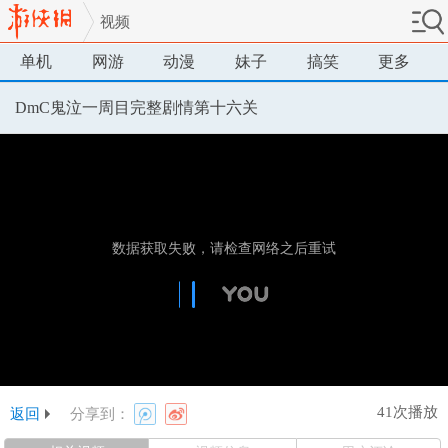
视频
单机
网游
动漫
妹子
搞笑
更多
DmC鬼泣一周目完整剧情第十六关
41次播放
返回
分享到：