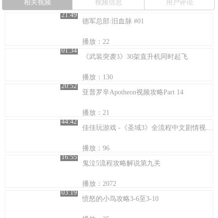
相关视频
视频信息
用户评论
21:49
德军总部:旧血脉 #01
播放：22
01:34
《武装突袭3》30架直升机同时起飞
播放：130
20:52
亚普罗辛Apotheon视频攻略Part 14
播放：21
44:42
佳佳玩游戏 -《圣域3》全流程中文剧情视频攻略 第二期
播放：96
16:55
鬼泣5流程攻略解说第九关
播放：2072
03:19
愤怒的小鸟攻略3-6至3-10