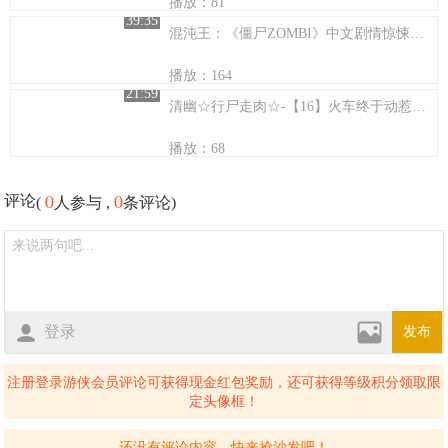
播放：81
39:35
混沌王：《僵尸ZOMBI》中文剧情惊悚实况解说（第一期 先进的手电筒）
播放：164
21:59
清幽☆行尸走肉☆-【16】火车终于动惹，小男孩也shi惹~
播放：68
0
0
评论
(
人参与 ,
条评论)
登录
发布
注册登录游侠会员评论可获得现金红包奖励，还可获得等级积分领取限
定头像框！
还没有评论内容，快来抢沙发吧！