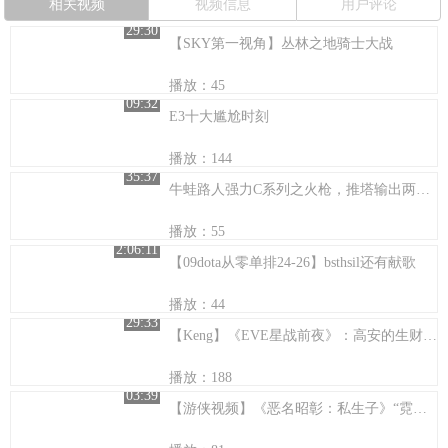
相关视频
视频信息
用户评论
29:30
【SKY第一视角】丛林之地骑士大战
播放：45
09:32
E3十大尴尬时刻
播放：144
35:37
牛蛙路人强力C系列之火枪，推塔输出两不误
播放：55
2:06:11
【09dota从零单排24-26】bsthsil还有献歌
播放：44
29:33
【Keng】《EVE星战前夜》：高安的生财之道
播放：188
03:39
【游侠视频】《恶名昭彰：私生子》“霓虹之夜”游戏视频