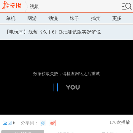
视频
单机
网游
动漫
妹子
搞笑
更多
【电玩堂】浅蓝《杀手6》Beta测试版实况解说
170次播放
返回
分享到：