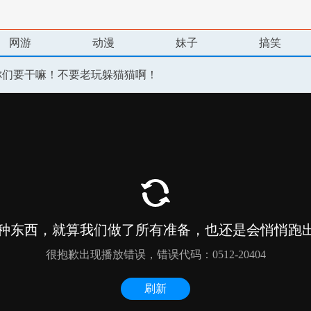
网游
动漫
妹子
搞笑
丨你们要干嘛！不要老玩躲猫猫啊！