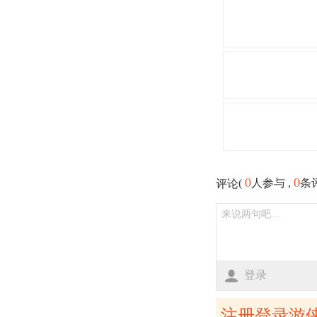
0
0
(
人参与 ,
条
评论
登录
注册登录游