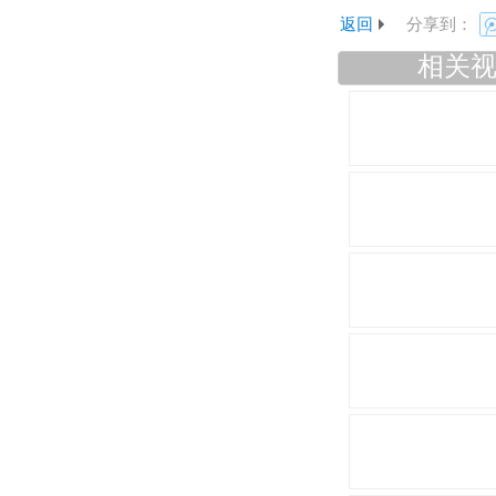
返回
分享到：
相关