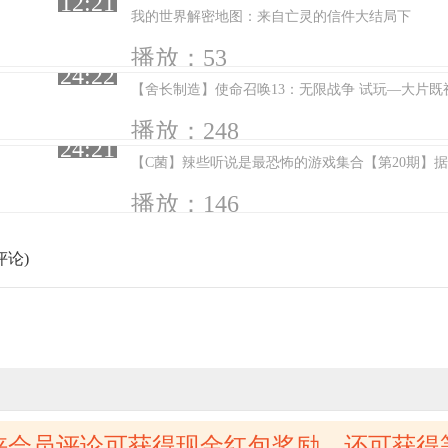
12:21
我的世界解密地图：来自亡灵的信件大结局下
播放：53
24:22
【舍长制造】使命召唤13：无限战争 试玩—大片既
播放：248
24:21
【C菌】辣些听说是最恐怖的游戏集合【第20期】据说这
播放：146
评论)
侠会员评论可获得现金红包奖励，还可获得