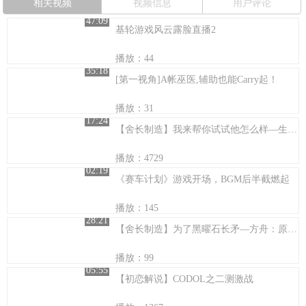
相关视频
视频信息
用户评论
47:09
基轮游戏风云露脸直播2
播放：44
35:18
[第一视角]A帐巫医,辅助也能Carry起！
播放：31
17:24
【舍长制造】我来帮你试试他怎么样—生化危机：安布雷拉兵团评测
播放：4729
02:19
《赛车计划》游戏开场，BGM后半截燃起
播放：145
28:21
【舍长制造】为了黑曜石长矛—方舟：原始生存 03
播放：99
05:55
【初恋解说】CODOL之二测激战