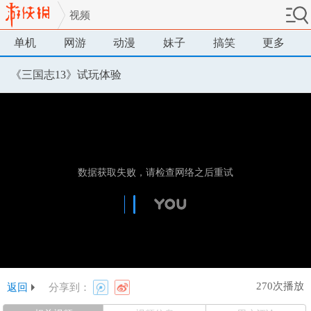
视频
单机
网游
动漫
妹子
搞笑
更多
《三国志13》试玩体验
270次播放
返回
分享到：