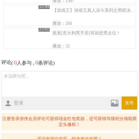
播放：1367
15:44
【游戏王】游戏王真人决斗系列之黑暗决斗2 后篇
播放：260
23:01
葱葱[意大利黑手党]哥就想秀走位！
播放：32
0
0
评论
(
人参与 ,
条评论)
登录
发布
注册登录游侠会员评论可获得现金红包奖励，还可获得等级积分领取限
定头像框！
还没有评论内容，快来抢沙发吧！