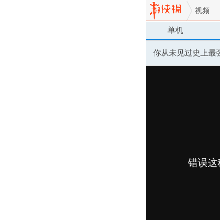
视频
单机
你从未见过史上最