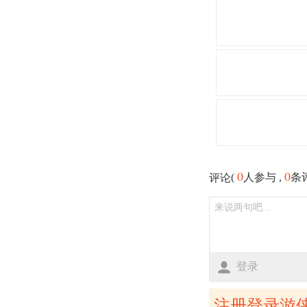
0
0
(
人参与 ,
条
评论
登录
注册登录游