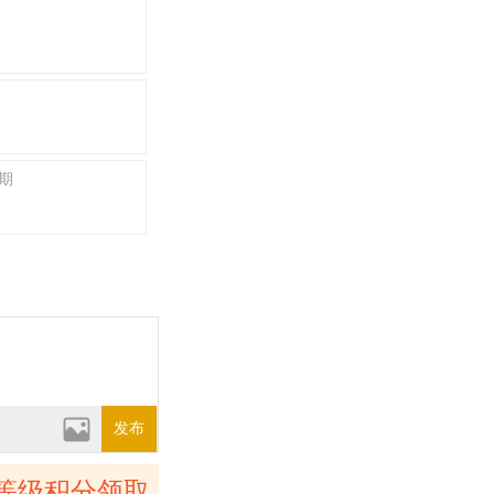
期
发布
等级积分领取