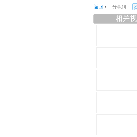
返回
分享到：
相关