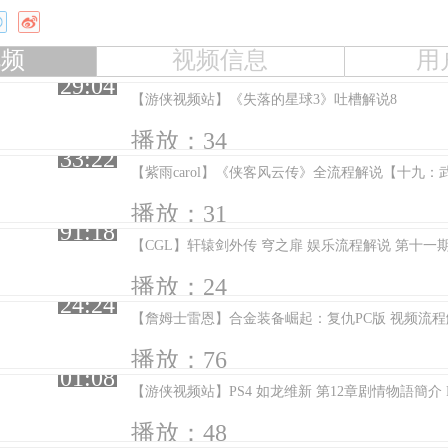
视频
视频信息
用
29:04
【游侠视频站】《失落的星球3》吐槽解说8
播放：34
33:22
【紫雨carol】《侠客风云传》全流程解说【十九：
播放：31
91:18
【CGL】轩辕剑外传 穹之扉 娱乐流程解说 第十一
播放：24
24:24
【詹姆士雷恩】合金装备崛起：复仇PC版 视频流
播放：76
01:08
【游侠视频站】PS4 如龙维新 第12章剧情物語簡介 P
播放：48