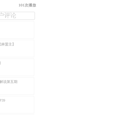
101次播放
户评论
武林盟主】
期
程解说第五期
39