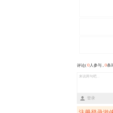
0
0
(
人参与 ,
条
评论
登录
注册登录游