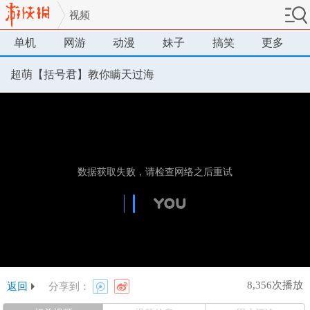
视频
单机
网游
动漫
妹子
搞笑
更多
超萌【括号君】教你瞒天过海
8,356次播放
返回
分享到：