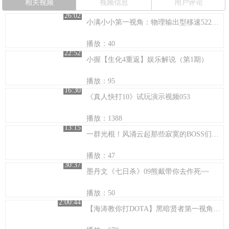
相关视频
视频信息
用户评论
26:02
小满小小第一视角：物理输出型移速522的杀人机器
播放：40
22:52
小握【生化4重返】娱乐解说（第1期）
播放：95
16:30
《真人快打10》试玩演示视频053
播放：1388
13:15
一群光棍！风涌云起那些寂寞的BOSS们！天才力量特别期！
播放：47
30:37
墨丹文《七日杀》09熊戴带你去作死~~
播放：50
2:00:44
【海涛教你打DOTA】黑暗贤者第一视角教学