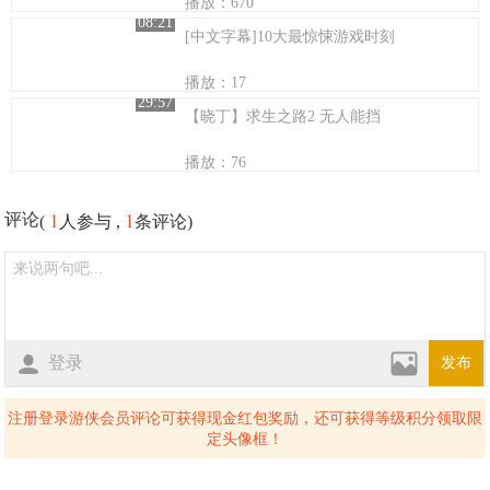
播放：670
08:21
[中文字幕]10大最惊悚游戏时刻
播放：17
29:57
【晓丁】求生之路2 无人能挡
播放：76
1
1
评论
(
人参与 ,
条评论)
登录
发布
注册登录游侠会员评论可获得现金红包奖励，还可获得等级积分领取限
定头像框！