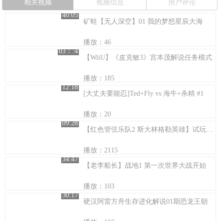
相关视频
视频信息
用户评论
40:05
矿蛙【无人深空】01 我的梦想星辰大海
播放：46
03：:4
【WiiU】《皮克敏3》宫本茂解说任务模式
播放：185
12:18
[大丈夫要能忍]Ted+Fly vs 海牛+杀精 #1
播放：20
09:28
【红色管弦乐队2 斯大林格勒英雄】试玩娱乐解说
播放：2115
34:47
【老李船长】战地1 第一次世界大战开始
播放：103
30:17
硬汉阿雷方舟生存进化解说01期恐龙王朝