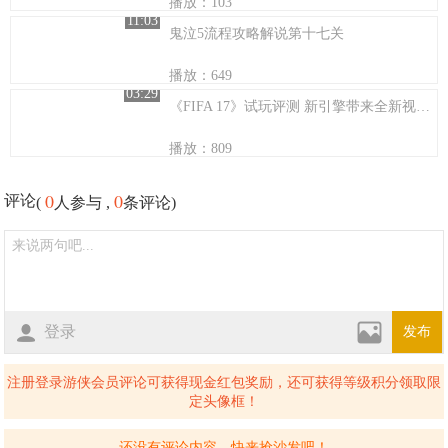
播放：103
11:03
鬼泣5流程攻略解说第十七关
播放：649
03:29
《FIFA 17》试玩评测 新引擎带来全新视觉体验
播放：809
0
0
评论
(
人参与 ,
条评论)
登录
发布
注册登录游侠会员评论可获得现金红包奖励，还可获得等级积分领取限
定头像框！
还没有评论内容，快来抢沙发吧！