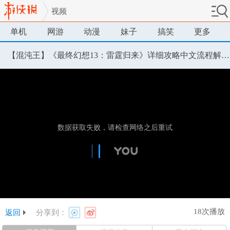
视频
单机
网游
动漫
妹子
搞笑
更多
【混沌王】《最终幻想13：雷霆归来》详细攻略中文流程解说32（第11-13天）
18次播放
返回
分享到：