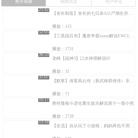
相关视频
视频信息
用户评论
25:42
【舍长制造】舍长的七日杀A11尸潮生存实况 第十一日
播放：115
52:05
【三英战吕布】魔兽争霸xiaoy解说EWCL玉米vs天虎BAD
播放：1731
36:53
龙崎【战神3】口水神谱解说05
播放：32
31:07
【默寒】侠客风云传（新武林群侠传）非攻略娱乐实况 第31集【我的武侠梦】
播放：71
16:17
奥特曼格斗进化重生娱乐解说第十一期小然
播放：2728
13:18
【女流】自从玩了小游戏，妈妈再也不用担心我的厨艺（误）！