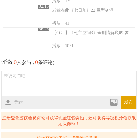
播放：139
32:13
老戴在此《七日杀》22 巨型矿洞
播放：41
56:26
【CGL】《死亡空间3》全剧情解说09-罗塞塔
播放：1051
0
0
评论
(
人参与 ,
条评论)
登录
发布
注册登录游侠会员评论可获得现金红包奖励，还可获得等级积分领取限
定头像框！
还没有评论内容，快来抢沙发吧！