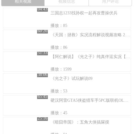
相关视频
视频信息
用户评论
04:43
三国志1233找孙权一起再攻曹操伏兵
播放：85
60:20
《天国：拯救》实况流程解说视频攻略 2.末日来临
播放：86
51:33
【阿仁解说】《光之子》纯真伴逗实况【第四集】风一样的女汉纸~
播放：1599
38:06
《光之子》试玩解说09
播放：53
65:45
硬汉阿雷GTA5侠盗猎车手5PC版联机OL搞笑十八期
播放：45
25:16
《暗囧帝国》：五角大侠搞屎摸