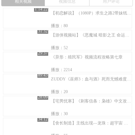
相关视频
视频信息
用户评论
1:14:22
【初恋解说】（1080P）求生之路2带妹纸逛游乐场
播放：80
31:32
【游侠视频站】《恶魔城 暗影之王 命运之镜》全流程04
播放：52
29:37
《异形：殖民军》视频流程攻略第七章
播放：2214
89:43
ZUDDY《巫师3：血与酒》死而无憾难度 初见流程解说 第3期
播放：20
28:09
【宅男忧寒】《刺客信条：枭雄》中文攻略 第二章
播放：30
34:12
【舍长制造】主线出现—龙珠：超宇宙 娱乐实况 06