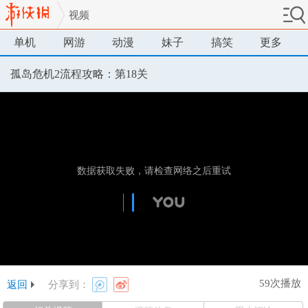
视频
单机
网游
动漫
妹子
搞笑
更多
孤岛危机2流程攻略：第18关
59次播放
返回
分享到：