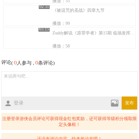
播放：55
02:11
《被诅咒的圣战》四章九节
播放：99
65:15
Zuddy解说《原罪学者》第15期 临场发挥向冒险流程 幽闭 漆黑 惧高患者禁地！伸手不见五指的废渊！
播放：58
0
0
评论
(
人参与 ,
条评论)
登录
发布
注册登录游侠会员评论可获得现金红包奖励，还可获得等级积分领取限
定头像框！
还没有评论内容，快来抢沙发吧！