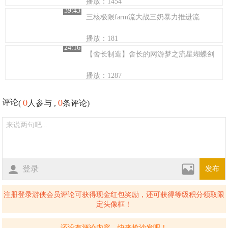
播放：1454
39:43
三核极限farm流大战三奶暴力推进流
播放：181
24:16
【舍长制造】舍长的网游梦之流星蝴蝶剑
播放：1287
0
0
评论
(
人参与 ,
条评论)
登录
发布
注册登录游侠会员评论可获得现金红包奖励，还可获得等级积分领取限
定头像框！
还没有评论内容，快来抢沙发吧！