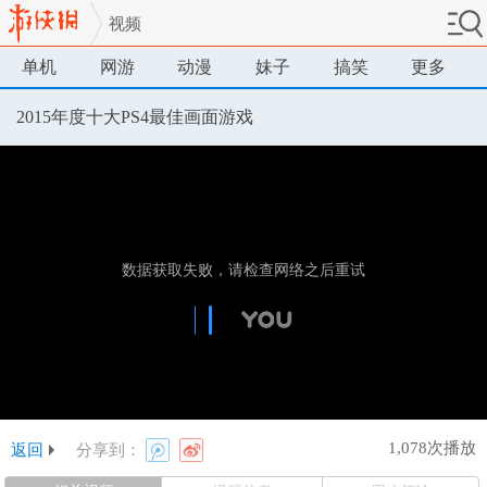
视频
单机
网游
动漫
妹子
搞笑
更多
2015年度十大PS4最佳画面游戏
1,078次播放
返回
分享到：