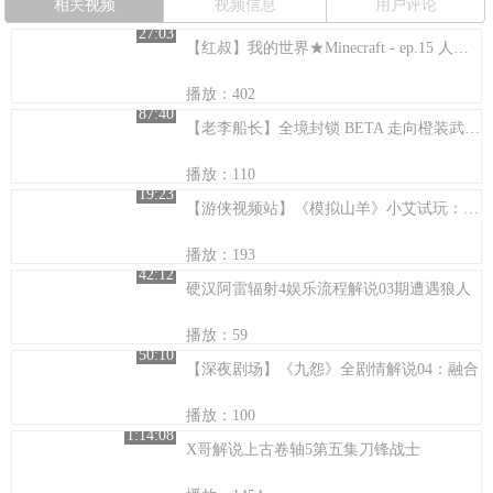
相关视频
视频信息
用户评论
27:03
【红叔】我的世界★Minecraft - ep.15 人工樱花树完成，干杯庆祝！【五周目刺客信条篇】
播放：402
87:40
【老李船长】全境封锁 BETA 走向橙装武器的路程 然后嘻嘻嘻！~
播放：110
19:23
【游侠视频站】《模拟山羊》小艾试玩：恶意卖萌必须死！
播放：193
42:12
硬汉阿雷辐射4娱乐流程解说03期遭遇狼人
播放：59
50:10
【深夜剧场】《九怨》全剧情解说04：融合
播放：100
1:14:08
X哥解说上古卷轴5第五集刀锋战士