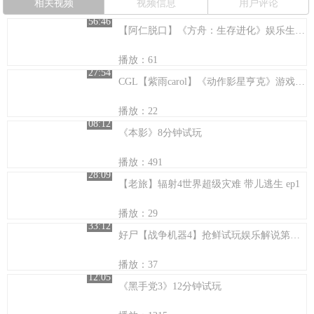
相关视频
视频信息
用户评论
56:46
【阿仁脱口】《方舟：生存进化》娱乐生存【64】天山有路鸟为径~
播放：61
27:54
CGL【紫雨carol】《动作影星亨克》游戏试玩解说视频【影星们的欢乐角逐】
播放：22
08:12
《本影》8分钟试玩
播放：491
28:09
【老旅】辐射4世界超级灾难 带儿逃生 ep1
播放：29
33:12
好尸【战争机器4】抢鲜试玩娱乐解说第一期，中文配音真给力
播放：37
12:05
《黑手党3》12分钟试玩