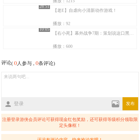
播放：1215
28:51
【老E】自虐向小清新动作游戏！
播放：92
10:05
【右小死】幕外战争7期：策划说这口黑锅老子背够了
播放：600
0
0
评论
(
人参与 ,
条评论)
登录
发布
注册登录游侠会员评论可获得现金红包奖励，还可获得等级积分领取限
定头像框！
还没有评论内容，快来抢沙发吧！