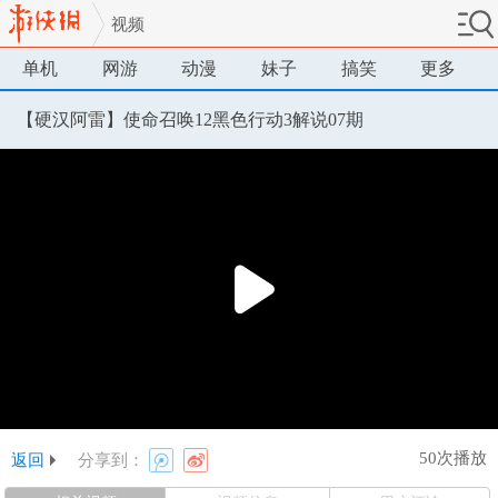
视频
单机
网游
动漫
妹子
搞笑
更多
【硬汉阿雷】使命召唤12黑色行动3解说07期
50次播放
返回
分享到：