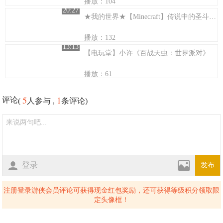
播放：104
20:27
★我的世界★【Minecraft】传说中的圣斗士！哈哈！
播放：132
13:13
【电玩堂】小许《百战天虫：世界派对》重制版试玩解说：重温儿时的回忆
播放：61
5
1
评论
(
人参与 ,
条评论)
登录
发布
注册登录游侠会员评论可获得现金红包奖励，还可获得等级积分领取限
定头像框！