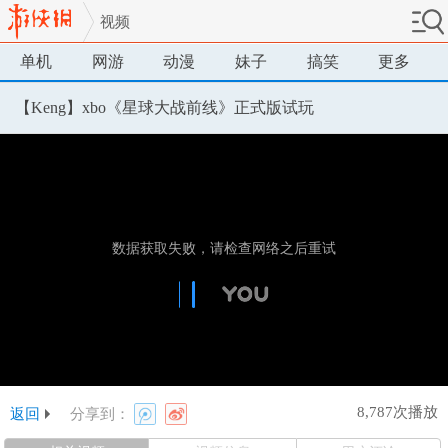
视频
单机
网游
动漫
妹子
搞笑
更多
【Keng】xbo《星球大战前线》正式版试玩
8,787次播放
返回
分享到：