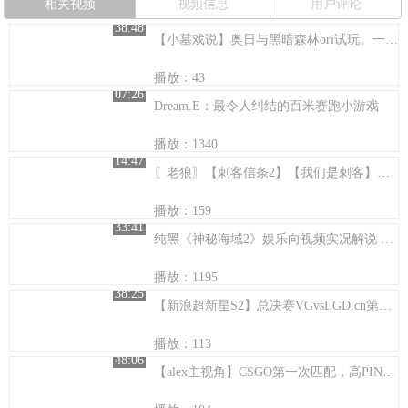
相关视频
视频信息
用户评论
38:48
【小墓戏说】奥日与黑暗森林ori试玩。一开始就泪目的游戏！
播放：43
07:26
Dream.E：最令人纠结的百米赛跑小游戏
播放：1340
14:47
〖老狼〗【刺客信条2】【我们是刺客】连续剧第十三集
播放：159
33:41
纯黑《神秘海域2》娱乐向视频实况解说 第五期
播放：1195
38:25
【新浪超新星S2】总决赛VGvsLGD.cn第二场
播放：113
48:06
【alex主视角】CSGO第一次匹配，高PING也阻挡不了前进的步伐