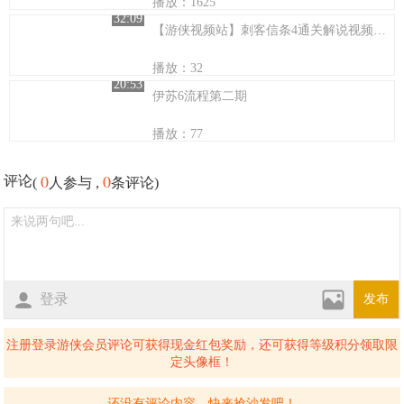
播放：1625
32:09
【游侠视频站】刺客信条4通关解说视频第二十四期
播放：32
20:53
伊苏6流程第二期
播放：77
0
0
评论
(
人参与 ,
条评论)
登录
发布
注册登录游侠会员评论可获得现金红包奖励，还可获得等级积分领取限
定头像框！
还没有评论内容，快来抢沙发吧！