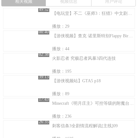
相关视频
视频信息
用户评论
49:52
【电玩堂】不二《巫师3：狂猎》中文剧情解说09：旧友的重逢
播放：29
00:40
【游侠视频】查克·诺里斯特别Flappy Bird通关技巧
播放：44
02:38
火影忍者 究极忍者风暴3四代连技
播放：195
39:13
【游侠视频站】GTA5 p18
播放：89
17:43
Minecraft《明月庄主》可控等级的附魔台解说
播放：236
26:35
刺客信条3全剧情流程解说[主线]09