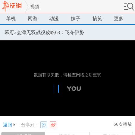
视频
单机
网游
动漫
妹子
搞笑
更多
幕府2会津无双战役攻略63：飞夺伊势
66次播放
返回
分享到：