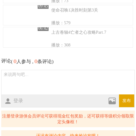
播放：73
09:45
使命召唤1决胜时刻第3关
播放：579
06:42
上古卷轴4亡者之心攻略Part.7
播放：308
0
0
评论
(
人参与 ,
条评论)
登录
发布
注册登录游侠会员评论可获得现金红包奖励，还可获得等级积分领取限
定头像框！
还没有评论内容，快来抢沙发吧！