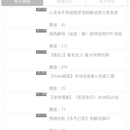
相关视频
视频信息
用户评论
20:54
心灵杀手美国噩梦流程解说第六章复发
播放：45
43:54
抽风解说《如龙：极》剧情流程EP6 泡妞
播放：153
23:51
【叛乱2】船长乱入 被AI智商压制
播放：478
16:43
【Nisha探底】全绿色装备vs无敌三脸
播放：35
07:48
【游侠视频】《美国末日》dlc掉队白金奖杯视频攻略
播放：73
35:25
黑桐谷歌【杀手已死】有解说版07