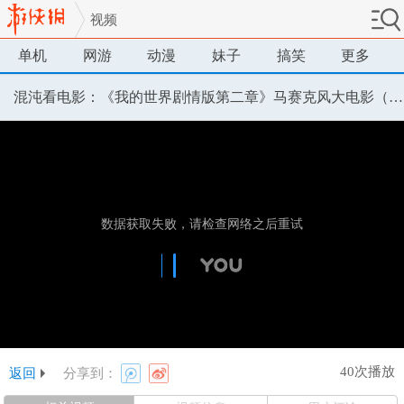
视频
单机
网游
动漫
妹子
搞笑
更多
混沌看电影：《我的世界剧情版第二章》马赛克风大电影（第一集 Ellegaard and Magnus）
40次播放
返回
分享到：