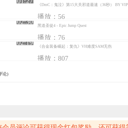
01:27
《DmC：鬼泣》第15大关邪道最速（36秒） BY VIP
播放：56
02:30
黑道圣徒4 - Epic Jump Quest
播放：76
02:19
《合金装备崛起：复仇》VH难度SAM无伤
播放：807
评论)
侠会员评论可获得现金红包奖励，还可获得