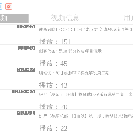
视频
视频信息
用
18:28
使命召唤10 COD GHOST 老兵难度 真猥琐流混关 0
播放：151
11:26
刺客信条4 黑旗 部分收集项目演示
播放：45
50:42
蝙蝠侠：阿甘起源DLC实况解说第二期
播放：43
1:05:43
好尸【巫师3：狂猎】抢鲜试玩娱乐解说第二期，这
播放：20
40:01
好尸【德军总部：旧血脉】第一期，暗杀技术流解
播放：22