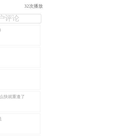
32次播放
户评论
3
么快就重逢了
说