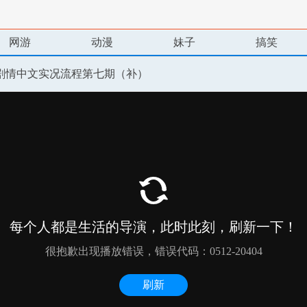
网游
动漫
妹子
搞笑
剧情中文实况流程第七期（补）