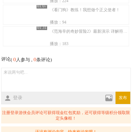
播放：224
01:07
《看门狗》教练！我想做个正义使者！
播放：94
01:31
《范海辛的奇妙冒险2》最新演示 详解符文制造系统
播放：183
0
0
评论
(
人参与 ,
条评论)
登录
发布
注册登录游侠会员评论可获得现金红包奖励，还可获得等级积分领取限
定头像框！
还没有评论内容，快来抢沙发吧！