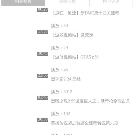
相关视频
视频信息
用户评论
06:29
【疯狂一波流】新DMC第十四关流程
播放：39
17:39
【游戏视频站】饥荒28
播放：29
38:49
【游侠视频站】GTA5 p30
播放：45
22:56
黑手党2 24 完结
播放：3012
01:48
黑暗之魂2 99温度巨人王，珊帝枪物理击杀
播放：192
36:50
英雄传说碧之轨迹全流程解说第六期