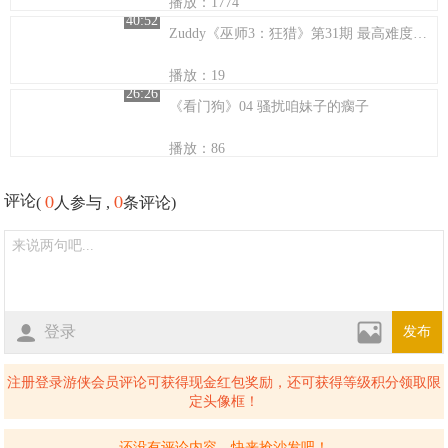
播放：1774
40:52
Zuddy《巫师3：狂猎》第31期 最高难度剧情解说 天嫉尤物？
播放：19
26:26
《看门狗》04 骚扰咱妹子的瘸子
播放：86
0
0
评论
(
人参与 ,
条评论)
登录
发布
注册登录游侠会员评论可获得现金红包奖励，还可获得等级积分领取限
定头像框！
还没有评论内容，快来抢沙发吧！