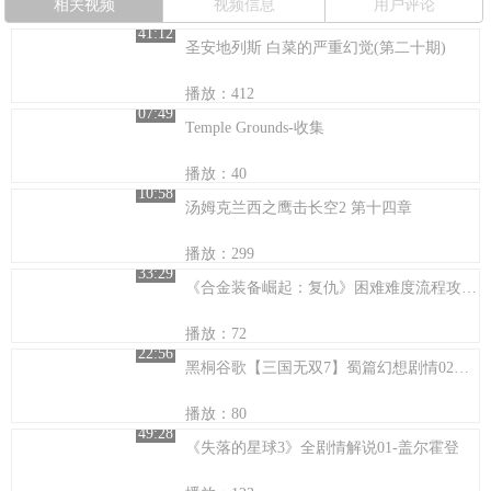
相关视频
视频信息
用户评论
41:12
圣安地列斯 白菜的严重幻觉(第二十期)
播放：412
07:49
Temple Grounds-收集
播放：40
10:58
汤姆克兰西之鹰击长空2 第十四章
播放：299
33:29
《合金装备崛起：复仇》困难难度流程攻略 R-02
播放：72
22:56
黑桐谷歌【三国无双7】蜀篇幻想剧情02陆口之战有解说
播放：80
49:28
《失落的星球3》全剧情解说01-盖尔霍登