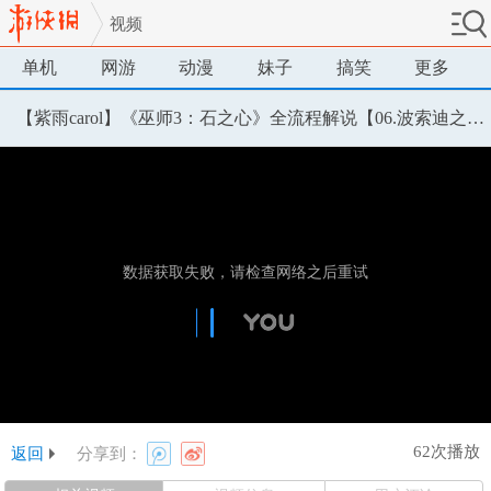
视频
单机
网游
动漫
妹子
搞笑
更多
【紫雨carol】《巫师3：石之心》全流程解说【06.波索迪之屋】
62次播放
返回
分享到：