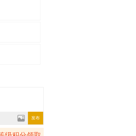
发布
等级积分领取