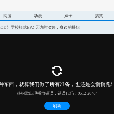
网游
动漫
妹子
搞笑
OD》学校模式EP2-天边的汉娜，身边的胖妞