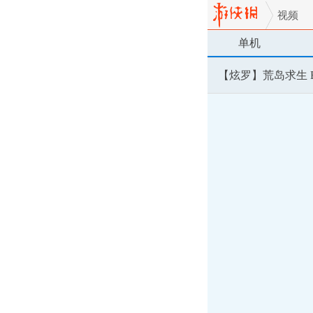
视频
单机
【炫罗】荒岛求生 