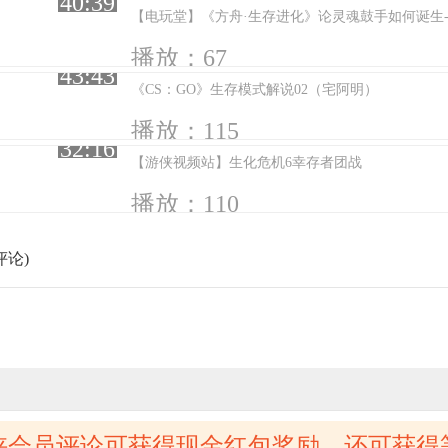
40:39
【电玩堂】《方舟·生存进化》论灵魂鼓手如何诞生-
播放：67
43:43
《CS：GO》生存模式解说02（宅阿明）
播放：115
32:16
【游侠视频站】生化危机6幸存者团战
播放：110
评论)
侠会员评论可获得现金红包奖励，还可获得