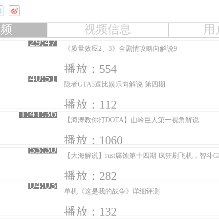
视频
视频信息
用
29:47
《质量效应2、3》全剧情攻略向解说9
播放：554
40:51
隐者GTA5逗比娱乐向解说 第四期
播放：112
1:41:36
【海涛教你打DOTA】山岭巨人第一视角解说
播放：1060
53:30
【大海解说】rust腐蚀第十四期 疯狂刷飞机，智斗G
播放：282
04:03
单机《这是我的战争》详细评测
播放：132