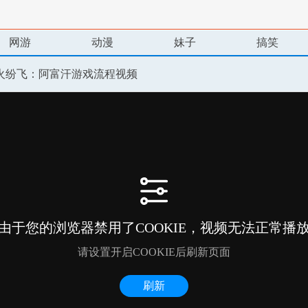
网游
动漫
妹子
搞笑
火纷飞：阿富汗游戏流程视频