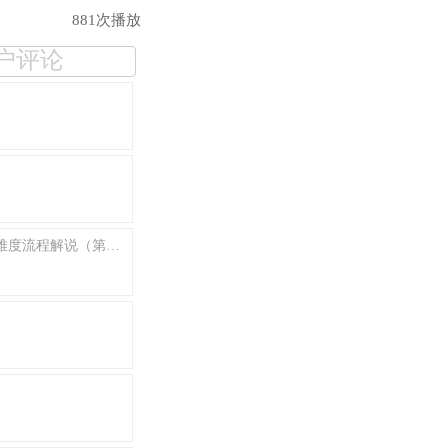
881次播放
户评论
【混沌王】《古墓丽影：崛起》PC最高画质生还者难度流程解说（第一期 冰火两端）