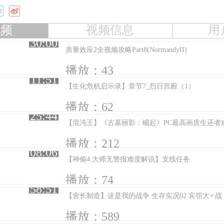
视频
视频信息
用
30:00
质量效应2全视频攻略Part8(NormandyII)
播放：43
11:51
【生化危机启示录】章节7_烈日宫殿（1）
播放：62
25:44
播放：212
08:06
【神偷4 大师无警报难度解说】支线任务
播放：74
58:51
【舍长制造】这是我的战争 生存实况02 宾馆大♂战
播放：589