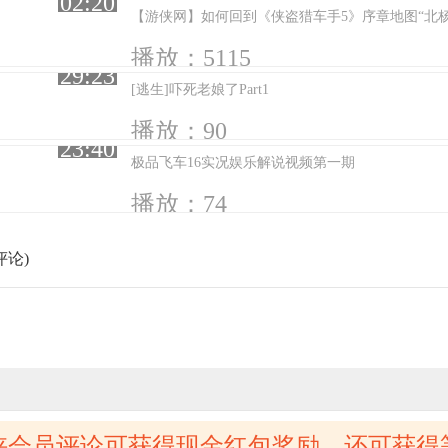
02:20
【游侠网】如何回到《侠盗猎车手5》序章地图“北杨
播放：5115
29:23
[逃生]吓死老娘了Part1
播放：90
23:40
极品飞车16实况娱乐解说视频第一期
播放：74
评论)
侠会员评论可获得现金红包奖励，还可获得