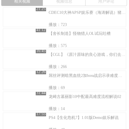
相关视频
视频信息
用户评论
21:25
CDEC10大神APSP娱乐赛（海涛解说）猪小健（ZSMJ)补刀威武
播放：723
41:12
【舍长制造】怪物猎人OL试玩吐槽
播放：575
16:45
【CGL】《原汁原味的良心游戏，你们去哪了？》
播放：266
12:26
屌丝评测暗黑血统2加boss战启示录难度解说拯救宇宙番外21
播放：69
31:44
龙崎古墓丽影10中配最高难度流程解说02
播放：14
17:55
PS4【生化危机7】1.01版Demo娱乐解说