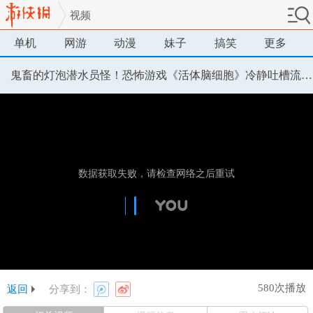
视频
单机
网游
动漫
妹子
搞笑
更多
鬼畜的灯泡潜水员怪！恐怖游戏《活体脑细胞》冷静吐槽流程03
580次播放
返回
分享到：