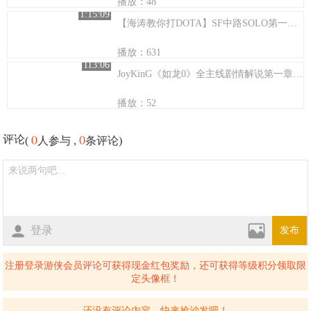
播放：48
1:15:09
【海涛教你打DOTA】SF中路SOLO第一视角教学
播放：631
113:06
JoyKinG《如龙0》全主线剧情解说第一章：杯之誓约
播放：52
0
0
评论
(
人参与 ,
条评论)
登录
发布
注册登录游侠会员评论可获得现金红包奖励，还可获得等级积分领取限
定头像框！
还没有评论内容，快来抢沙发吧！