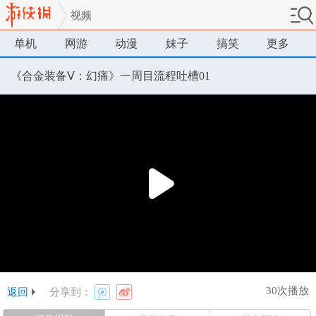
视频
单机
网游
动漫
妹子
搞笑
更多
《合金装备Ⅴ：幻痛》一周目流程吐槽01
30次播放
返回
分享到：