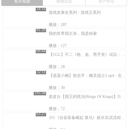
相关视频
视频信息
用户评论
14:14
游戏发展史系列 - 游戏王系列
播放：287
01:26
我的世界我主张，我是砖家
播放：127
09:44
【CGL】不二《枪、血、黑手党》试玩：感受意式'合金弹头'
播放：28
32:11
【逍遥小枫】狙击手：幽灵战士2.ep4 - 生死大营救!
播放：30
195:58
老皮台【国王的统治(Reign Of Kings)】Day01 中世纪裸男
播放：72
63:27
小C《合金装备崛起:复仇》娱乐实况流程第一期