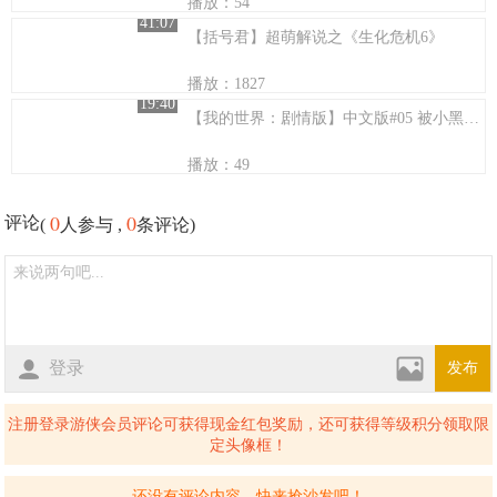
播放：54
41:07
【括号君】超萌解说之《生化危机6》
播放：1827
19:40
【我的世界：剧情版】中文版#05 被小黑发现
播放：49
0
0
评论
(
人参与 ,
条评论)
登录
发布
注册登录游侠会员评论可获得现金红包奖励，还可获得等级积分领取限
定头像框！
还没有评论内容，快来抢沙发吧！