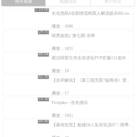
相关视频
视频信息
用户评论
1:10:00
生化危机6全剧情流程双人解说娱乐向Leon篇第五章
播放：1686
29:35
暗黑血统2 第七期 水闸
播放：1831
49:04
硬汉阿雷方舟生存进化PVP官服131老外又想求和
播放：18
42:30
【羔羊解说】《真三国无双7猛将传》晋传 01
播放：17
14:30
Firstjake—生化佣兵
播放：1921
49:40
【墓有饥荒】船难DLC生存实况07！雨季来临！