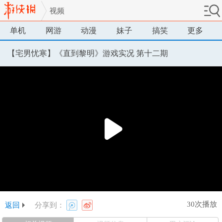
视频
单机
网游
动漫
妹子
搞笑
更多
【宅男忧寒】《直到黎明》游戏实况 第十二期
30次播放
返回
分享到：