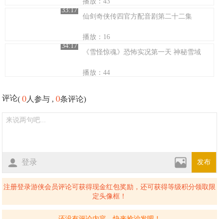
播放：43
33:17
仙剑奇侠传四官方配音剧第二十二集
播放：16
34:17
《雪怪惊魂》恐怖实况第一天 神秘雪域
播放：44
0
0
评论
(
人参与 ,
条评论)
登录
发布
注册登录游侠会员评论可获得现金红包奖励，还可获得等级积分领取限
定头像框！
还没有评论内容，快来抢沙发吧！