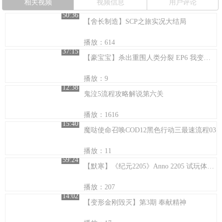
相关视频
视频信息
用户评论
50:36
【舍长制造】SCP之旅实况大结局
播放：614
37:15
【豪宝宝】杀出重围人类分裂 EP6 我变成局长啦！
播放：9
12:38
鬼泣5流程攻略解说第六关
播放：1616
15:40
魔哒使命召唤COD12黑色行动三最速流程03
播放：11
59:24
【默寒】《纪元2205》Anno 2205 试玩体验【带你领略200年后的地球发展与月球开发】
播放：207
14:02
【变形金刚毁灭】第3期 奉献精神