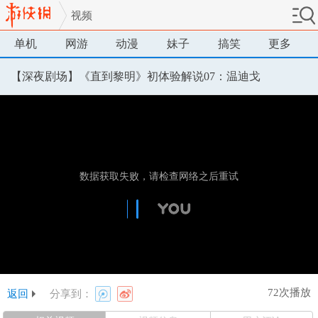
视频
单机
网游
动漫
妹子
搞笑
更多
【深夜剧场】《直到黎明》初体验解说07：温迪戈
72次播放
返回
分享到：