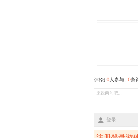
0
0
(
人参与 ,
条
评论
登录
注册登录游