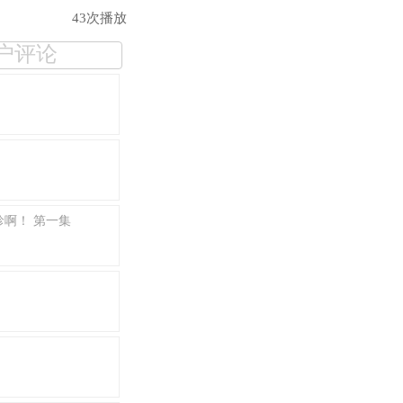
43次播放
户评论
啊！ 第一集