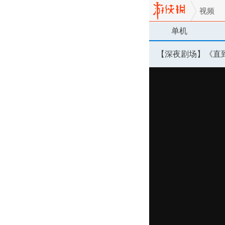
视频
单机
【深夜剧场】《直