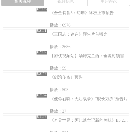
相关视频
视频信息
用户评论
05:06
《合金装备5：幻痛》终极上市预告
播放：6976
02:31
《三国志：建造》预告片首曝光
播放：2686
03:02
【游侠视频站】汤姆克兰西：全境封锁雪莲引擎预告片
播放：59
02:47
《剑湾传奇》预告
播放：505
02:54
《使命召唤：无尽战争》“舰长万岁”预告片
播放：27
01:37
《奇异世界：阿比逃亡记新的美味》E3 2014