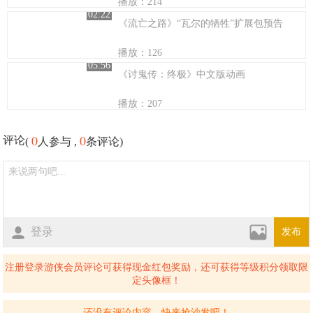
播放：214
02:22
《流亡之路》“瓦尔的牺牲”扩展包预告
播放：126
05:56
《讨鬼传：终极》中文版动画
播放：207
0
0
评论
(
人参与 ,
条评论)
登录
发布
注册登录游侠会员评论可获得现金红包奖励，还可获得等级积分领取限
定头像框！
还没有评论内容，快来抢沙发吧！