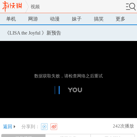
视频
单机
网游
动漫
妹子
搞笑
更多
《LISA the Joyful 》新预告
242次播放
返回
分享到：