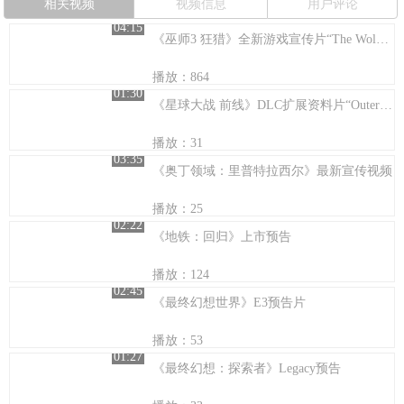
相关视频
视频信息
用户评论
04:15
《巫师3 狂猎》全新游戏宣传片“The Wolven Storm”
播放：864
01:30
《星球大战 前线》DLC扩展资料片“Outer Rim”
播放：31
03:35
《奥丁领域：里普特拉西尔》最新宣传视频
播放：25
02:22
《地铁：回归》上市预告
播放：124
02:45
《最终幻想世界》E3预告片
播放：53
01:27
《最终幻想：探索者》Legacy预告