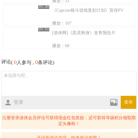
播放：33
01:30
《Capcom格斗游戏复刻计划》宣传PV
播放：107
01:35
[游侠网]《恶灵附身》发售预告片
播放：68
0
0
评论
(
人参与 ,
条评论)
登录
发布
注册登录游侠会员评论可获得现金红包奖励，还可获得等级积分领取限
定头像框！
还没有评论内容，快来抢沙发吧！