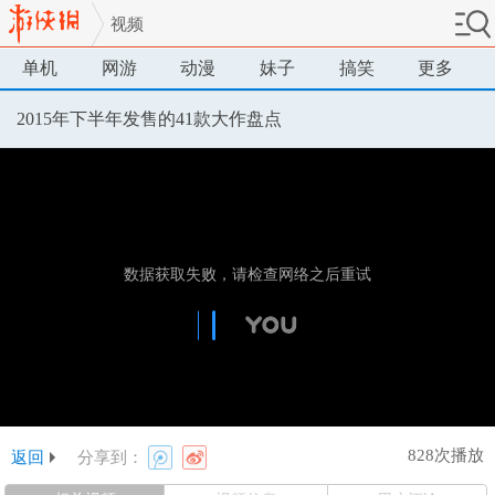
视频
单机
网游
动漫
妹子
搞笑
更多
2015年下半年发售的41款大作盘点
828次播放
返回
分享到：