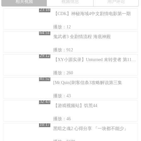
相关视频
视频信息
用户评论
23:18
【CDK】神秘海域4中文剧情电影第一期
播放：12
64:51
鬼武者3 全剧情流程 海底神殿
播放：912
29:12
【XY小源实录】Unturned 未转变者 第11期 女警开警车
播放：260
41:52
[Mr.Quin]刺客信条3攻略解说第三集
播放：43
32:43
【游戏视频站】饥荒44
播放：46
10:17
黑暗之魂2 心得分享 『一块都不能少』