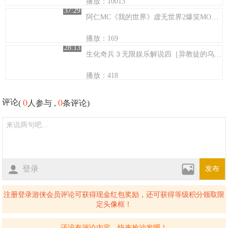
播放：10013
37:29
阿仁MC《我的世界》虚无世界2爆笑MOD生存【33】暗夜迷途~
播放：169
28:13
生化奇兵３无限娱乐解说四［异教徒的乌鸦］
播放：418
0
0
评论
(
人参与 ,
条评论)
登录
发布
注册登录游侠会员评论可获得现金红包奖励，还可获得等级积分领取限
定头像框！
还没有评论内容，快来抢沙发吧！