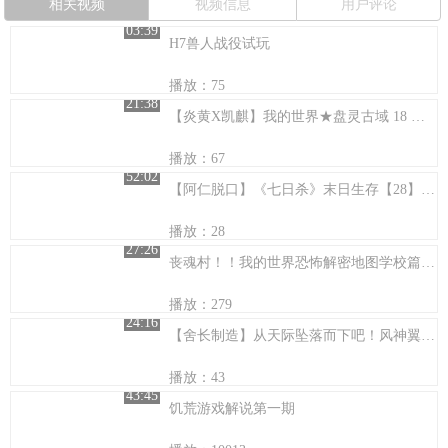
相关视频
视频信息
用户评论
03:39
H7兽人战役试玩
播放：75
21:38
【炎黄X凯麒】我的世界★盘灵古域 18 未尽的战斗
播放：67
52:02
【阿仁脱口】《七日杀》末日生存【28】吉人自有萌萌天相~
播放：28
27:26
丧魂村！！我的世界恐怖解密地图学校篇 马里奥两兄弟惊悚解说！
播放：279
24:16
【舍长制造】从天际坠落而下吧！风神翼龙！
播放：43
43:45
饥荒游戏解说第一期