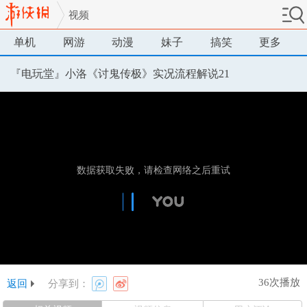
视频
单机
网游
动漫
妹子
搞笑
更多
『电玩堂』小洛《讨鬼传极》实况流程解说21
36次播放
返回
分享到：