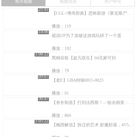
相关视频
视频信息
用户评论
25:41
【CGL×博伟邪典】恐怖新游《莱克斯尸斑》第一期体验：我时尚的手电筒去哪了？
播放：119
14:06
据说UP为了攻破这游戏玩碎了一个蛋
播放：192
1:08:22
黑桐谷歌【超凡双生】04无家可归
播放：79
09:07
【老E】GBA特辑0015-0023
播放：61
36:47
【舍长制造】打到法西斯！—狙击精英：僵尸三部曲 试玩
播放：804
1:05:22
【梅西解说】拆迁的艺术:影魔秒退，4V5激斗圣剑蚂蚁