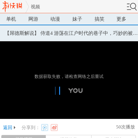
视频
单机
网游
动漫
妹子
搞笑
更多
【屌德斯解说】 侍道4 游荡在江户时代的巷子中，巧妙的被通缉了
50次播放
返回
分享到：