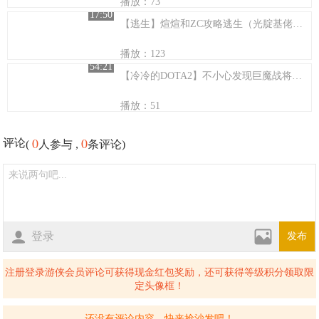
播放：73
17:50
【逃生】煊煊和ZC攻略逃生（光腚基佬快退散）
播放：123
54:21
【冷冷的DOTA2】不小心发现巨魔战将的套路打法
播放：51
0
0
评论
(
人参与 ,
条评论)
登录
发布
注册登录游侠会员评论可获得现金红包奖励，还可获得等级积分领取限
定头像框！
还没有评论内容，快来抢沙发吧！