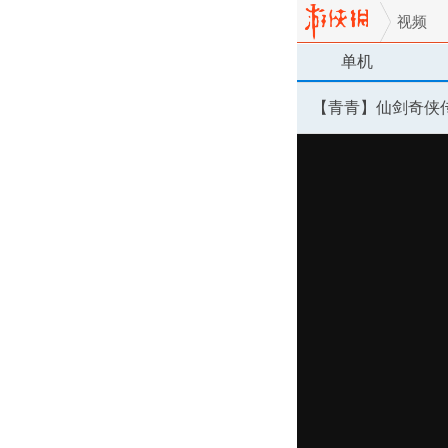
视频
单机
【青青】仙剑奇侠传