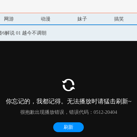
网游
动漫
妹子
搞笑
6解说 01 越今不调朝