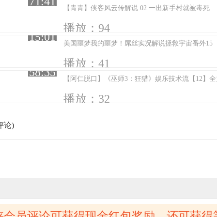
71:41
【青青】侠客风云传解说 02 一出新手村就被毒死
播放：94
15:01
美国噩梦我的噩梦！屌丝实况解说拯救宇宙番外15
播放：41
58:35
【阿仁脱口】《巫师3：狂猎》娱乐技术流【12】全
播放：32
评论)
侠会员评论可获得现金红包奖励，还可获得