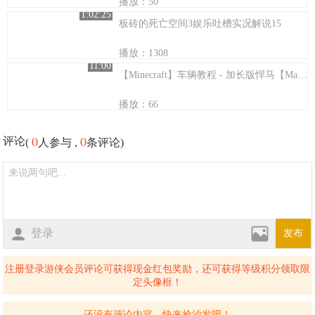
播放：50
1:02:25
板砖的死亡空间3娱乐吐槽实况解说15
播放：1308
11:00
【Minecraft】车辆教程 - 加长版悍马【MaxKim】
播放：66
0
0
评论
(
人参与 ,
条评论)
登录
发布
注册登录游侠会员评论可获得现金红包奖励，还可获得等级积分领取限
定头像框！
还没有评论内容，快来抢沙发吧！