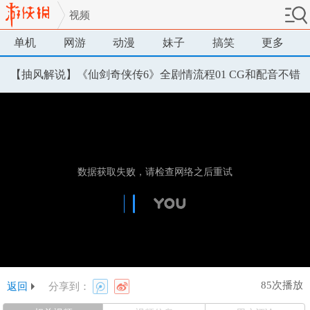
视频
单机
网游
动漫
妹子
搞笑
更多
【抽风解说】《仙剑奇侠传6》全剧情流程01 CG和配音不错
85次播放
返回
分享到：