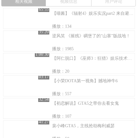
相关视频
视频信息
用户评论
65:55
【喵酱】《辐射4》娱乐实况part2 来自避难所的扒衣狂魔
播放：134
35:20
逆风笑 《摧残》碉堡了的“山寨”版战地！
播放：1985
1:00:30
【阿仁脱口】《巫师3：狂猎》娱乐技术流【14】茅山道士显神威~
播放：20
03:17
【小荣DOTA第一视角】撼地神牛6
播放：557
32:54
【初恋解说】GTA5之带你去看女鬼
播放：107
41:27
裴小峰GTA5，主线抢劫梅利威瑟