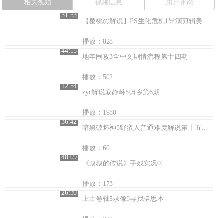
相关视频
视频信息
用户评论
31:53
【樱桃の解说】PS生化危机1导演剪辑美版克里斯流程解说第一段
播放：828
44:55
地牢围攻3全中文剧情流程第十四期
播放：502
12:54
zyc解说寂静岭5归乡第6期
播放：1980
36:42
暗黑破坏神3野蛮人普通难度解说第十五期(超清版)
播放：60
40:09
《叔叔的传说》手残实况03
播放：173
26:30
上古卷轴5录像9寻找伊思本