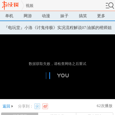
视频
单机
网游
动漫
妹子
搞笑
更多
『电玩堂』小洛《讨鬼传极》实况流程解说07:油腻的樒师姐
62次播放
返回
分享到：