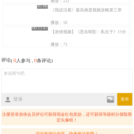
播放：222
05:06
《我还活着》最高难度视频攻略第三章
播放：50
00:15:47
【游侠视频】《恶名昭彰：私生子》15分钟试玩演示
播放：73
0
0
评论
(
人参与 ,
条评论)
登录
发布
注册登录游侠会员评论可获得现金红包奖励，还可获得等级积分领取限
定头像框！
还没有评论内容，快来抢沙发吧！