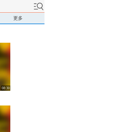
更多
08:30