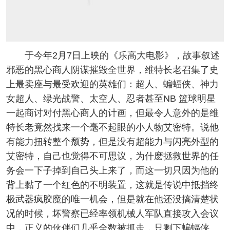
于今年2月7日上映的《乐高大电影》，故事叙述
邪恶的黑心商人阴谋摧毁全世界，维特长老召集了史
上最卖座与最受欢迎的英雄们：超人、蝙蝠侠、神力
女超人、绿光战警、太空人、忍者甚至NB 篮球明星
一起商讨对付黑心商人的计画，但最令人意外的是维
特长老竟然找来一个毫不起眼的小人物艾密特。说他
有能力扭转整个颓势，但是没有超能力与闪亮外型的
艾密特，自己也觉得不可思议，为什麽拯救世界的任
务会一下子掉到自己头上来了，而这一切只因为他的
背上黏了一个红色的不明装置，这就是传说中抵挡终
极武器疯胶魔的唯一机会，但是就在他还没搞清楚状
况的时候，坏警察已经率领机械人军队直接攻入会议
中，正义的伙伴们几乎全数被抓走，只剩下蝙蝠侠、