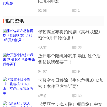
以玩的电影
02-08
1
热门资讯
张艺谋宣布将拍网剧《英雄联盟》:
预计9月开始拍摄！
4天前
36
放开那个陪练冲我来 动图 这个活
倒贴钱我都要干！
04-07
9
卡普空今日移除《生化危机8》D加
密！本作已发售近两年
4天前
30
《爱丽丝：疯人院》项目终止中文