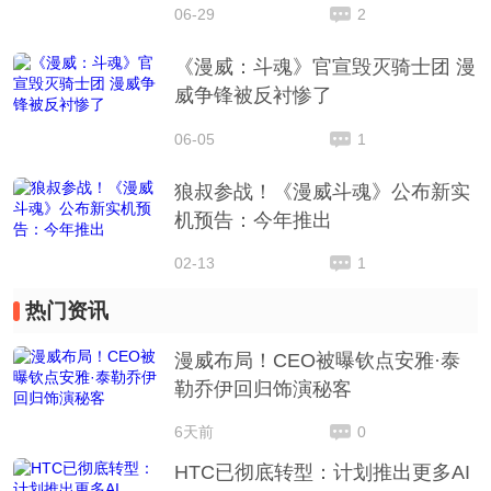
06-29
2
《漫威：斗魂》官宣毁灭骑士团 漫
威争锋被反衬惨了
06-05
1
狼叔参战！《漫威斗魂》公布新实
机预告：今年推出
02-13
1
热门资讯
漫威布局！CEO被曝钦点安雅·泰
勒乔伊回归饰演秘客
6天前
0
HTC已彻底转型：计划推出更多AI