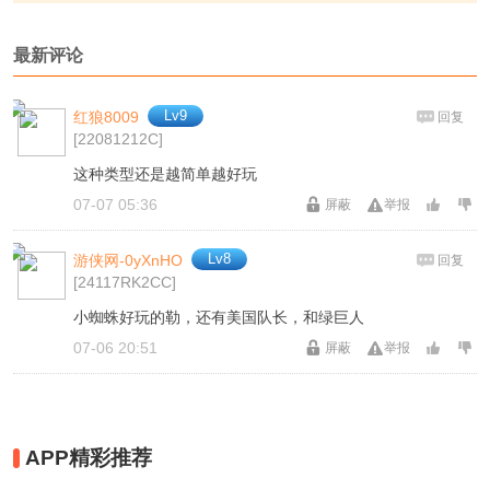
最新评论
Lv9
红狼8009
回复
[22081212C]
这种类型还是越简单越好玩
07-07 05:36
屏蔽
举报
Lv8
游侠网-0yXnHO
回复
[24117RK2CC]
小蜘蛛好玩的勒，还有美国队长，和绿巨人
07-06 20:51
屏蔽
举报
APP精彩推荐