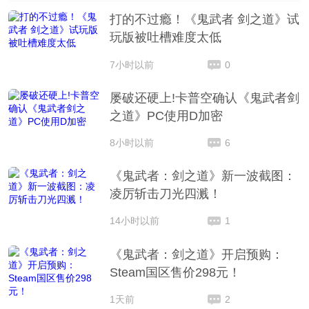
打的不过瘾！《鬼武者 剑之道》试
玩版被吐槽难度太低
7小时以前
0
屡破还硬上!卡普空确认《鬼武者剑
之道》PC使用D加密
8小时以前
6
《鬼武者：剑之道》新一波截图：
凌厉斩击刀光四溅！
14小时以前
1
《鬼武者：剑之道》开启预购：
Steam国区售价298元！
1天前
2