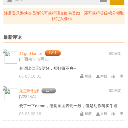
注册登录游侠会员评论可获得现金红包奖励，还可获得等级积分领取
限定头像框！
最新评论
Lv11
T1gerHunter
回复
[广西南宁市网友]
希望比仁王3要好，那打得不爽~
06-03 10:31
屏蔽
举报
Lv4
龙王叶利娜
回复
[V2324A]
云了一下demo，感觉画面表现一般，但是动作确实牛逼
06-03 09:18
屏蔽
举报