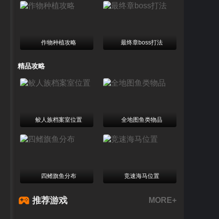
树
德瑞
达比纳
拉乌尔
猛禽
正义
作物种植攻略
最终章boss打法
凯因
精品攻略
鲛人族档案室位置
全地图鱼类物品
四鳍旗鱼分布
竞速海马位置
推荐游戏
MORE+