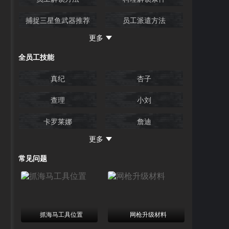
捕捉三星鱼武器推荐
员工派遣方法
更多
员工技能效果
快速拍照技巧
全员工技能
真纪
杏子
查理
小刘
卡罗莱娜
詹迪
更多
比利
派
常见问题
詹姆斯
米歇尔
裕介
东北
埃尔尼诺
米仓
抓海马工具位置
网枪升级材料