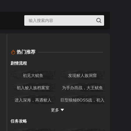
热门推荐
剧情流程
初见大鱿鱼
发现鲛人族洞窟
初入鲛人族档案室
为手办而战，大王鱿鱼
BOSS
进入深海，再遇鲛人
巨型狼鳗BOSS战，初入
鲛人村
更多
治疗鲛人族少女
巨型狼鳗BOSS战，探访
任务攻略
鲛人村
巨型水天使BOSS战
鲸鱼的叫声