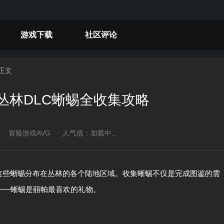
游戏下载
社区评论
 正文
丛林DLC蜥蜴全收集攻略
冒险游戏AVG
人气值：
加载中...
，这些蜥蜴分布在丛林的各个陆地区域。收集蜥蜴不仅是完成图鉴的需
——蜥蜴是丽帕最喜欢的礼物。