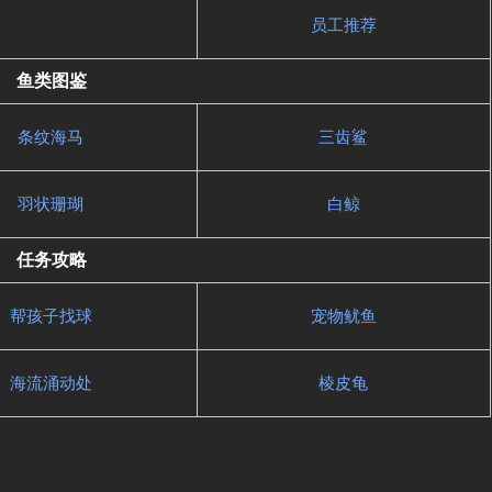
员工推荐
鱼类图鉴
条纹海马
三齿鲨
羽状珊瑚
白鲸
任务攻略
帮孩子找球
宠物鱿鱼
海流涌动处
棱皮龟