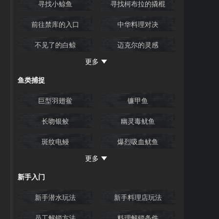
寻找小鲸鱼
寻找柯布拉的撬棍
卡车寄居蟹BOSS战
救助小鲸鱼，尖吻鲨
前往禁库的入口
中华料理对决
BOSS战
支线任务上
支线任务下
不见了的白鲸
迈克尔的灵感
丧尸鲛人、蓝海团BOSS
冰川通道之路
更多
找回逃跑的海马
下暴风雨的晚上
巨人丧尸鲛人
暴雨天螳螂虾BOSS战、
鱼类捕捉
冰河通道深处
达芙妮的哨子
VIP客人
初入冰川
救治小白鲸、小海牛
巨型羽翅鲎
镰甲鱼
婚礼祝歌记录
最后的两个控制室
远古海龙BOSS战
长吻银鲛
幽灵毒鱿鱼
VIP客人、最后BOSS前
最终BOSS战、主线完结
斑纹电鳗
爆烈吸血鱿鱼
通路
VIP客人
暴风雨夜BOSS 大白鲨
更多
阿拉斯加狭鳕
虎尾海马
小猫咪莫莫的秘密
新手入门
魔法水母
长角鹦嘴鱼
新手潜水玩法
新手料理店玩法
青瞻星鱼
员工解锁方法
料理解锁条件