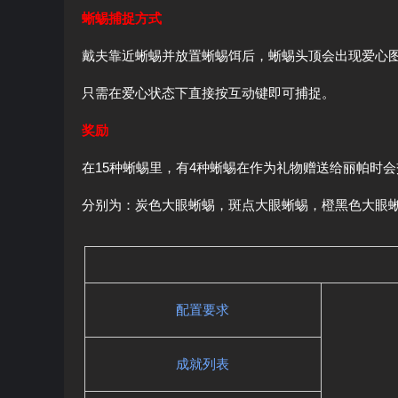
蜥蜴捕捉方式
戴夫靠近蜥蜴并放置蜥蜴饵后，蜥蜴头顶会出现爱心
只需在爱心状态下直接按互动键即可捕捉。
奖励
在15种蜥蜴里，有4种蜥蜴在作为礼物赠送给丽帕时
分别为：炭色大眼蜥蜴，斑点大眼蜥蜴，橙黑色大眼
配置要求
成就列表