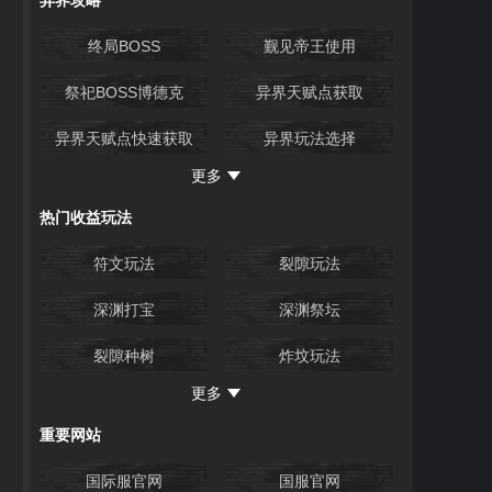
异界攻略
新增宝石
终局BOSS
觐见帝王使用
祭祀BOSS博德克
异界天赋点获取
异界天赋点快速获取
异界玩法选择
更多
异界玩法天赋点获取
异界大师天赋点获取
热门收益玩法
裂痕石使用
金司马区炸坟任务
符文玩法
裂隙玩法
裂隙领主囊肿任务
深渊打宝
深渊祭坛
裂隙种树
炸坟玩法
更多
祭坛玩法
采矿厂撕图玩法
重要网站
终局玩法
国际服官网
国服官网