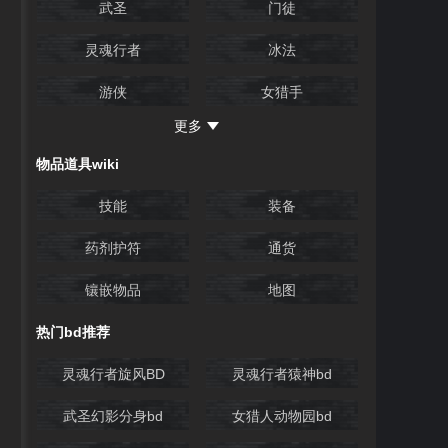
武圣
门徒
宝石冠冕
腐化的痕迹3
灵魂行者
冰法
腐化的痕迹4
瓦尔之遗1
游侠
女猎手
瓦尔之遗2
瓦尔之遗3
更多
行者
女巫
瓦尔之遗4
瓦尔之遗5
物品道具wiki
魔巫
战士
瓦尔之遗6
瓦尔之遗7
技能
装备
佣兵
德鲁伊
瓦尔之遗8
落锚湾
药剂护符
通货
开荒必做支线
开荒技巧
亲眷岛
辛格拉之眼
镶嵌物品
地图
瓦卡帕努岛
废弃监牢
热门bd推荐
百舌岛
阿拉塔斯
灵魂行者旋风BD
灵魂行者猿神bd
纳卡努
间章1
武圣幻影分身bd
女猎人动物园bd
间章2
卡啪塔之池