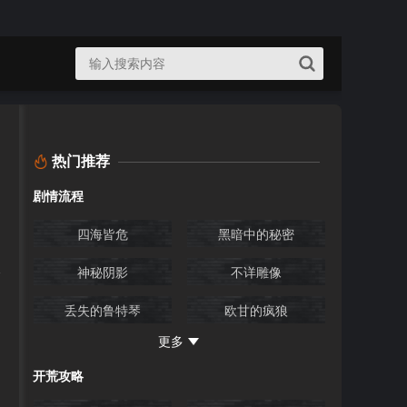
热门推荐
剧情流程
四海皆危
黑暗中的秘密
神秘阴影
不详雕像
丢失的鲁特琴
欧甘的疯狼
更多
腐化痕迹1
腐化的痕迹2
开荒攻略
拯救遗物
七水之城