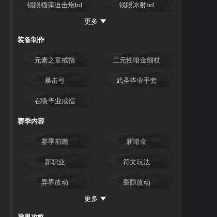
锐眼榴弹迫击炮bd
锐眼冰射bd
加莱之门
奇玛尔
更多
战士十字弩bd
武圣盾墙bd
间章3
克里亚村
装备制作
冰环时空法师bd
武圣闪电打击bd
嚎叫洞穴
冰川湖泊
元素之章戒指
二元性暗金细杖
克里亚峰
蚀刻溪谷
暴击弓
武圣毕业手套
库阿奇克宝库
召唤毕业戒指
赛季内容
赛季前瞻
新暗金
新职业
符文玩法
异界改动
裂隙改动
更多
祭祀改动
新增传奇