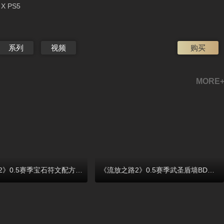
 X PS5
系列
视频
购买
MORE
《流放之路2》0.5赛季宝石符文配方大全
《流放之路2》0.5赛季武圣盾墙BD玩法思路