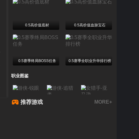
0.5高价值底材
0.5高价值血脉宝石
+
0.5赛季终局BOSS任务
0.5赛季全职业升华排行榜
2
职业图鉴
2
7
推荐游戏
MORE+
游侠-锐眼
游侠-追猎者
女猎手-亚马逊