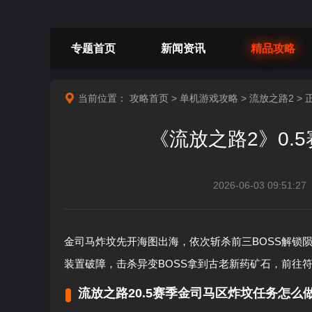
专题首页
新闻资讯
精品攻略
当前位置：
攻略首页
>
单机游戏攻略
>
流放之路2
> 
《流放之路2》0.
2026-06-03 09:51:27
金司马炸坟先开海图出海，依次斩杀前三BOSS解锁
装置破障，击杀异变BOSS拿到古老新药矿石，前往
流放之路20.5赛季金司马区炸坟任务怎么