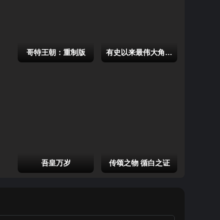
女猎手-仪祭师
行者-祈求者
行者-夏乌拉追随
者
哥特王朝：重制版
有史以来最伟大角色扮演游戏的重制版
女巫-驱炎使
女巫-巫妖
女巫-血法师
更多
女巫-深渊巫妖
魔巫-风暴编织者
魔巫-时空法师
吾皇万岁
传颂之物 循白之证
战士-泰坦
战士-战争使者
战士-奇塔弗匠师