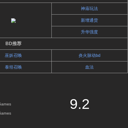
神庙玩法
新增通货
升华强度
BD推荐
巫妖召唤
炎火脉动bd
泰坦召唤
血法
9
.2
 Games
 Games