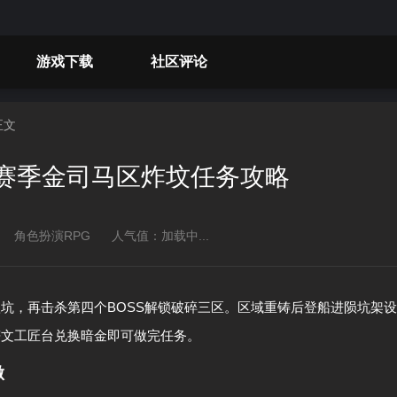
游戏下载
社区评论
正文
5赛季金司马区炸坟任务攻略
角色扮演RPG
人气值：
加载中...
陨坑，再击杀第四个BOSS解锁破碎三区。区域重铸后登船进陨坑架设
符文工匠台兑换暗金即可做完任务。
做